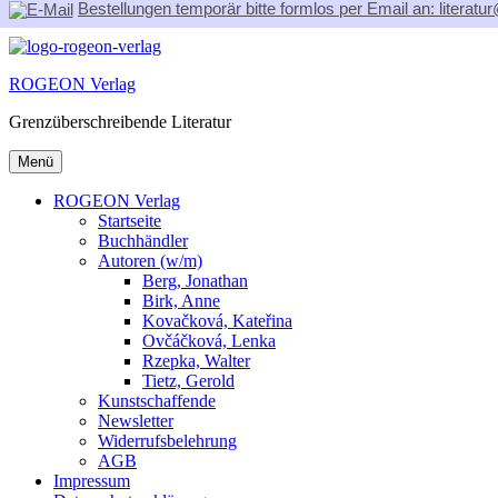
Bestellungen temporär bitte formlos per Email an: literat
Zum
Inhalt
ROGEON Verlag
springen
Grenzüberschreibende Literatur
Menü
ROGEON Verlag
Startseite
Buchhändler
Autoren (w/m)
Berg, Jonathan
Birk, Anne
Kovačková, Kateřina
Ovčáčková, Lenka
Rzepka, Walter
Tietz, Gerold
Kunstschaffende
Newsletter
Widerrufsbelehrung
AGB
Impressum